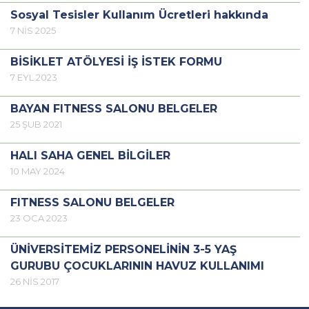
Sosyal Tesisler Kullanım Ücretleri hakkında
7 NİS 2025
BİSİKLET ATÖLYESİ İŞ İSTEK FORMU
7 EYL 2023
BAYAN FITNESS SALONU BELGELER
25 ŞUB 2021
HALI SAHA GENEL BİLGİLER
10 MAY 2024
FITNESS SALONU BELGELER
23 OCA 2023
ÜNİVERSİTEMİZ PERSONELİNİN 3-5 YAŞ
GURUBU ÇOCUKLARININ HAVUZ KULLANIMI
26 NİS 2017